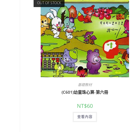
OUT OF STOCK
基礎教材
(C601)幼童珠心算-第六冊
NT$
60
查看內容