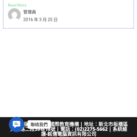
Read More
管理員
2016 年 3 月 25 日
啟幼出版社 珠心算國際教育機構 | 地址：新北市板橋區
C
大觀路二段59巷18號 | 電話：(02)2275-5662 | 系統維
o
護-銘儒電腦資訊有限公司