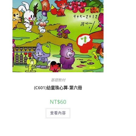
基礎教材
(C601)幼童珠心算-第六冊
NT$
60
查看內容