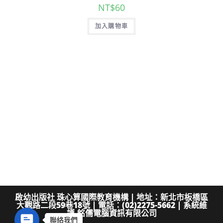
NT$
60
加入購物車
啟幼出版社 珠心算國際教育機構 | 地址：新北市板橋區
大觀路二段59巷18號 | 電話：(02)2275-5662 | 系統維
護-銘儒電腦資訊有限公司
C