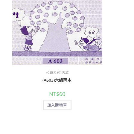
心算系列-丙本
(A603)六級丙本
NT$
60
加入購物車