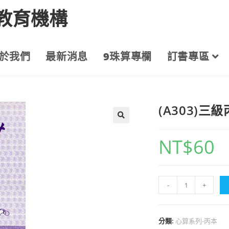
教育機構
於我們
最新消息
9珠算專欄
訂書專區
(A303)三
NT$
60
-
+
分類:
心算系列-丙本